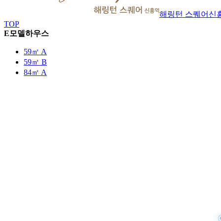
해링턴 스퀘어
신
TOP
E모델하우스
59㎡ A
59㎡ B
84㎡ A