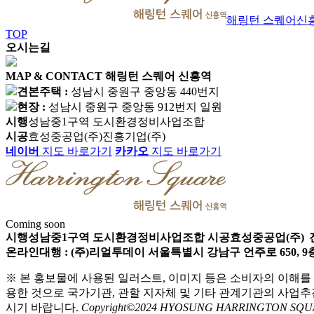
해링턴 스퀘어
신
TOP
오시는길
MAP & CONTACT
해링턴 스퀘어
신흥역
견본주택 :
성남시 중원구 중앙동 440번지
현장 :
성남시 중원구 중앙동 912번지 일원
시행
성남중1구역 도시환경정비사업조합
시공
효성중공업(주)
진흥기업(주)
네이버
지도 바로가기
카카오
지도 바로가기
Coming soon
시행
성남중1구역 도시환경정비사업조합
시공
효성중공업(주)
온라인대행 :
(주)리얼투데이
서울특별시 강남구 언주로 650, 9
※ 본 홍보물에 사용된 일러스트, 이미지 등은 소비자의 이해를 
용한 것으로 국가기관, 관할 지자체 및 기타 관계기관의 사업추진 
시기 바랍니다.
Copyright©2024 HYOSUNG HARRINGTON SQUARE 