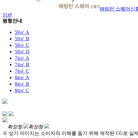
해링턴 스퀘어
신
TOP
평형안내
59㎡ A
59㎡ B
59㎡ C
59㎡ D
74㎡ A
74㎡ B
74㎡ C
84㎡ A
84㎡ B
84㎡ C
확장형
확장형
※ 상기 이미지는 소비자의 이해를 돕기 위해 제작된 CG로 실제